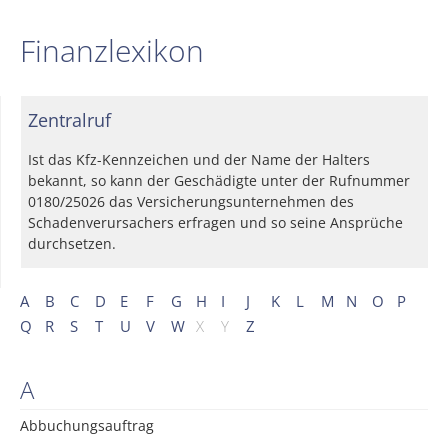
Finanzlexikon
Zentralruf
Ist das Kfz-Kennzeichen und der Name der Halters
bekannt, so kann der Geschädigte unter der Rufnummer
0180/25026 das Versicherungsunternehmen des
Schadenverursachers erfragen und so seine Ansprüche
durchsetzen.
A
B
C
D
E
F
G
H
I
J
K
L
M
N
O
P
Q
R
S
T
U
V
W
X
Y
Z
A
Abbuchungsauftrag