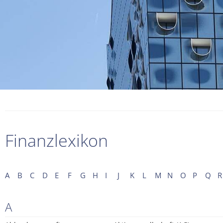
Finanzlexikon
A
B
C
D
E
F
G
H
I
J
K
L
M
N
O
P
Q
R
A