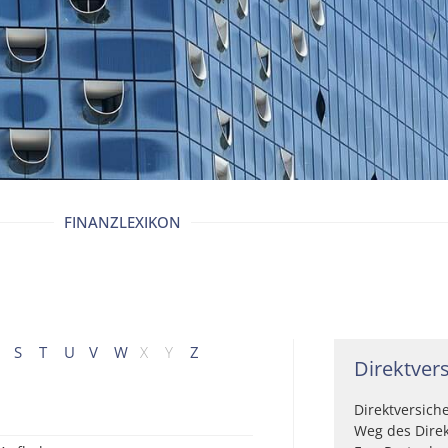
FINANZLEXIKON
S
T
U
V
W
X
Y
Z
Direktver
Direktversich
Weg des Direk