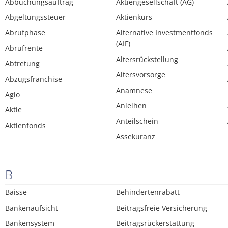
Abbuchungsauftrag
Aktiengesellschaft (AG)
Abgeltungssteuer
Aktienkurs
Abrufphase
Alternative Investmentfonds
(AIF)
Abrufrente
Altersrückstellung
Abtretung
Altersvorsorge
Abzugsfranchise
Anamnese
Agio
Anleihen
Aktie
Anteilschein
Aktienfonds
Assekuranz
B
Baisse
Behindertenrabatt
Bankenaufsicht
Beitragsfreie Versicherung
Bankensystem
Beitragsrückerstattung