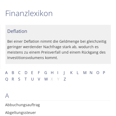
Finanzlexikon
Deflation
Bei einer Deflation nimmt die Geldmenge bei gleichzeitig
geringer werdender Nachfrage stark ab, wodurch es
meistens zu einem Preisverfall und einem Rückgang des
Investitionsvolumens kommt.
A
B
C
D
E
F
G
H
I
J
K
L
M
N
O
P
Q
R
S
T
U
V
W
X
Y
Z
A
Abbuchungsauftrag
Abgeltungssteuer