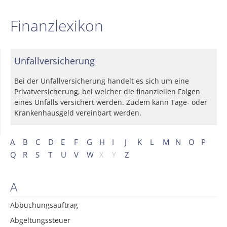
Finanzlexikon
Unfallversicherung
Bei der Unfallversicherung handelt es sich um eine
Privatversicherung, bei welcher die finanziellen Folgen
eines Unfalls versichert werden. Zudem kann Tage- oder
Krankenhausgeld vereinbart werden.
A
B
C
D
E
F
G
H
I
J
K
L
M
N
O
P
Q
R
S
T
U
V
W
X
Y
Z
A
Abbuchungsauftrag
Abgeltungssteuer