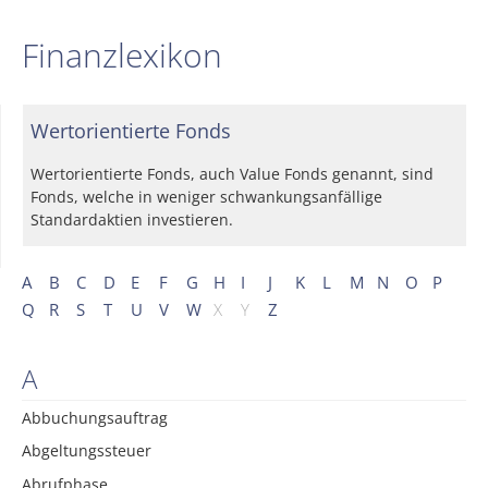
Finanzlexikon
Wertorientierte Fonds
Wertorientierte Fonds, auch Value Fonds genannt, sind
Fonds, welche in weniger schwankungsanfällige
Standardaktien investieren.
A
B
C
D
E
F
G
H
I
J
K
L
M
N
O
P
Q
R
S
T
U
V
W
X
Y
Z
A
Abbuchungsauftrag
Abgeltungssteuer
Abrufphase