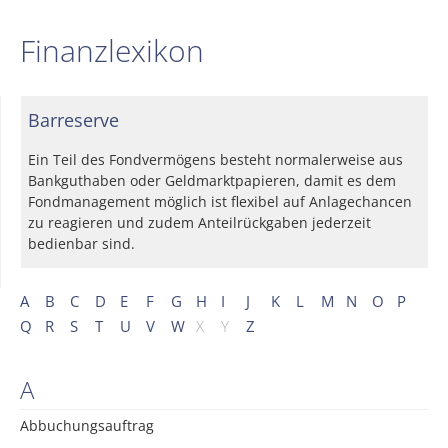
Finanzlexikon
Barreserve
Ein Teil des Fondvermögens besteht normalerweise aus
Bankguthaben oder Geldmarktpapieren, damit es dem
Fondmanagement möglich ist flexibel auf Anlagechancen
zu reagieren und zudem Anteilrückgaben jederzeit
bedienbar sind.
A
B
C
D
E
F
G
H
I
J
K
L
M
N
O
P
Q
R
S
T
U
V
W
X
Y
Z
A
Abbuchungsauftrag