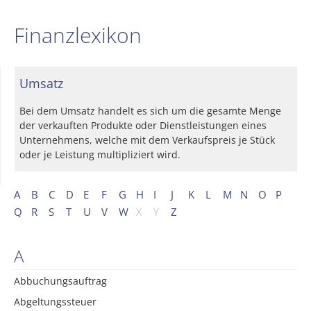
Finanzlexikon
Umsatz
Bei dem Umsatz handelt es sich um die gesamte Menge
der verkauften Produkte oder Dienstleistungen eines
Unternehmens, welche mit dem Verkaufspreis je Stück
oder je Leistung multipliziert wird.
A
B
C
D
E
F
G
H
I
J
K
L
M
N
O
P
Q
R
S
T
U
V
W
X
Y
Z
A
Abbuchungsauftrag
Abgeltungssteuer