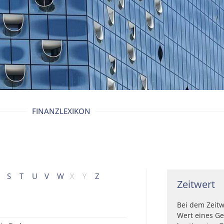
FINANZLEXIKON
S
T
U
V
W
X
Y
Z
Zeitwert
Bei dem Zeitw
Wert eines G