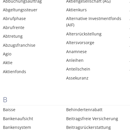
Abbuchungsauftrag
Aktiengesellschaft (AG)
Abgeltungssteuer
Aktienkurs
Abrufphase
Alternative Investmentfonds
(AIF)
Abrufrente
Altersrückstellung
Abtretung
Altersvorsorge
Abzugsfranchise
Anamnese
Agio
Anleihen
Aktie
Anteilschein
Aktienfonds
Assekuranz
B
Baisse
Behindertenrabatt
Bankenaufsicht
Beitragsfreie Versicherung
Bankensystem
Beitragsrückerstattung