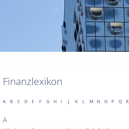
Finanzlexikon
A
B
C
D
E
F
G
H
I
J
K
L
M
N
O
P
Q
R
A