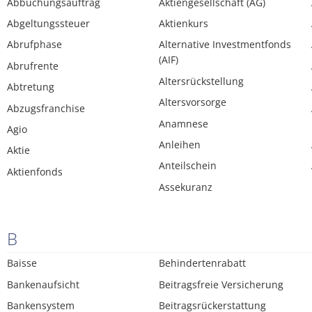
Abbuchungsauftrag
Aktiengesellschaft (AG)
Abgeltungssteuer
Aktienkurs
Abrufphase
Alternative Investmentfonds
(AIF)
Abrufrente
Altersrückstellung
Abtretung
Altersvorsorge
Abzugsfranchise
Anamnese
Agio
Anleihen
Aktie
Anteilschein
Aktienfonds
Assekuranz
B
Baisse
Behindertenrabatt
Bankenaufsicht
Beitragsfreie Versicherung
Bankensystem
Beitragsrückerstattung