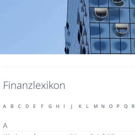
Finanzlexikon
A
B
C
D
E
F
G
H
I
J
K
L
M
N
O
P
Q
R
A