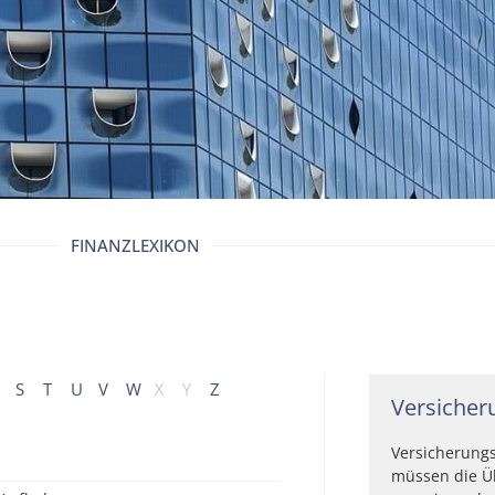
FINANZLEXIKON
S
T
U
V
W
X
Y
Z
Versicher
Versicherungs
müssen die Ü