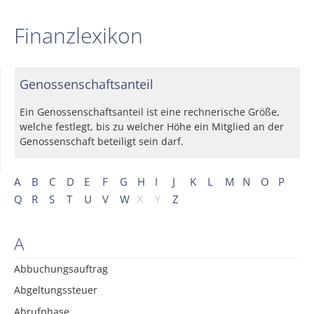
Finanzlexikon
Genossenschaftsanteil
Ein Genossenschaftsanteil ist eine rechnerische Größe,
welche festlegt, bis zu welcher Höhe ein Mitglied an der
Genossenschaft beteiligt sein darf.
A
B
C
D
E
F
G
H
I
J
K
L
M
N
O
P
Q
R
S
T
U
V
W
X
Y
Z
A
Abbuchungsauftrag
Abgeltungssteuer
Abrufphase