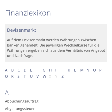
Finanzlexikon
Devisenmarkt
Auf dem Devisenmarkt werden Währungen zwischen
Banken gehandelt. Die jeweiligen Wechselkurse für die
Währungen ergeben sich aus dem Verhältnis von Angebot
und Nachfrage.
A
B
C
D
E
F
G
H
I
J
K
L
M
N
O
P
Q
R
S
T
U
V
W
X
Y
Z
A
Abbuchungsauftrag
Abgeltungssteuer