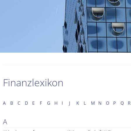
Finanzlexikon
A
B
C
D
E
F
G
H
I
J
K
L
M
N
O
P
Q
R
A