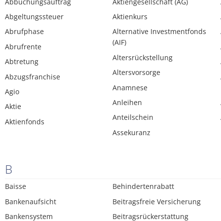
Abbuchungsauftrag
Aktiengesellschaft (AG)
Abgeltungssteuer
Aktienkurs
Abrufphase
Alternative Investmentfonds
(AIF)
Abrufrente
Altersrückstellung
Abtretung
Altersvorsorge
Abzugsfranchise
Anamnese
Agio
Anleihen
Aktie
Anteilschein
Aktienfonds
Assekuranz
B
Baisse
Behindertenrabatt
Bankenaufsicht
Beitragsfreie Versicherung
Bankensystem
Beitragsrückerstattung