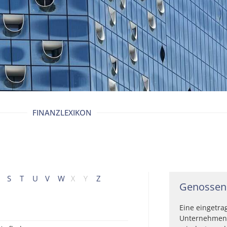
FINANZLEXIKON
S
T
U
V
W
X
Y
Z
Genossen
Eine eingetra
Unternehmens