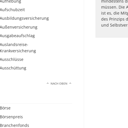
Aufhebung
mindestens dr
müssen. Die 
Aufschubzeit
ist es, die M
Ausbildungsversicherung
des Prinzips d
und Selbstver
Außenversicherung
Ausgabeaufschlag
Auslandsreise-
Krankversicherung
Ausschlüsse
Ausschüttung
NACH OBEN
Börse
Börsenpreis
Branchenfonds