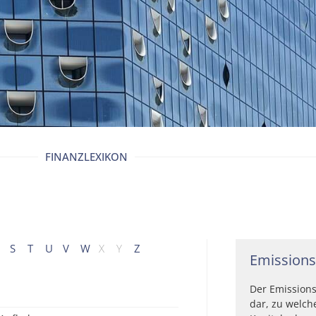
FINANZLEXIKON
S
T
U
V
W
X
Y
Z
Emissions
Der Emissions
dar, zu welc