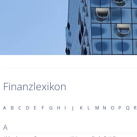
Finanzlexikon
A
B
C
D
E
F
G
H
I
J
K
L
M
N
O
P
Q
R
A