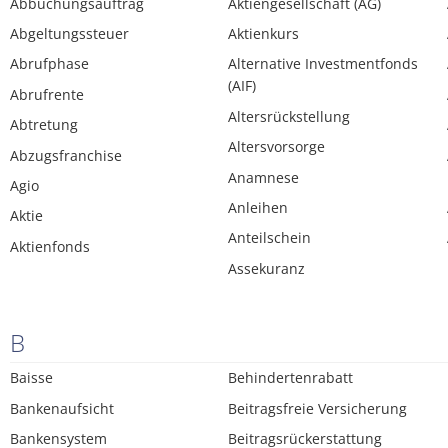
Abbuchungsauftrag
Aktiengesellschaft (AG)
Abgeltungssteuer
Aktienkurs
Abrufphase
Alternative Investmentfonds
(AIF)
Abrufrente
Altersrückstellung
Abtretung
Altersvorsorge
Abzugsfranchise
Anamnese
Agio
Anleihen
Aktie
Anteilschein
Aktienfonds
Assekuranz
B
Baisse
Behindertenrabatt
Bankenaufsicht
Beitragsfreie Versicherung
Bankensystem
Beitragsrückerstattung