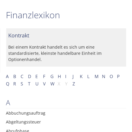
Finanzlexikon
Kontrakt
Bei einem Kontrakt handelt es sich um eine
standardisierte, kleinste handelbare Einheit im
Optionenhandel.
A
B
C
D
E
F
G
H
I
J
K
L
M
N
O
P
Q
R
S
T
U
V
W
X
Y
Z
A
Abbuchungsauftrag
Abgeltungssteuer
Abrufphase