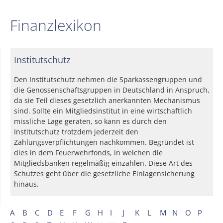
Finanzlexikon
Institutschutz
Den Institutschutz nehmen die Sparkassengruppen und
die Genossenschaftsgruppen in Deutschland in Anspruch,
da sie Teil dieses gesetzlich anerkannten Mechanismus
sind. Sollte ein Mitgliedsinstitut in eine wirtschaftlich
missliche Lage geraten, so kann es durch den
Institutschutz trotzdem jederzeit den
Zahlungsverpflichtungen nachkommen. Begründet ist
dies in dem Feuerwehrfonds, in welchen die
Mitgliedsbanken regelmäßig einzahlen. Diese Art des
Schutzes geht über die gesetzliche Einlagensicherung
hinaus.
A
B
C
D
E
F
G
H
I
J
K
L
M
N
O
P