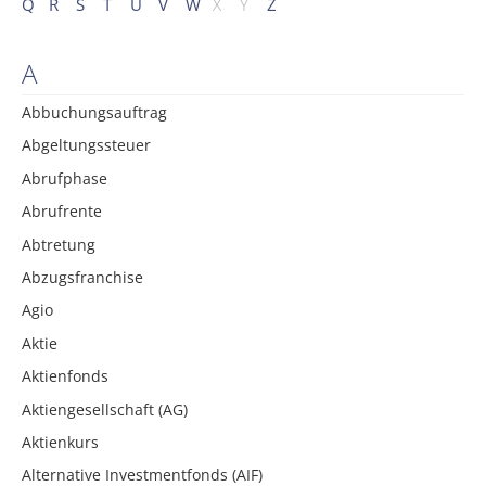
Q
R
S
T
U
V
W
X
Y
Z
A
Abbuchungsauftrag
Abgeltungssteuer
Abrufphase
Abrufrente
Abtretung
Abzugsfranchise
Agio
Aktie
Aktienfonds
Aktiengesellschaft (AG)
Aktienkurs
Alternative Investmentfonds (AIF)