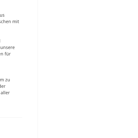
aus
schen mit
d
 unsere
n für
em zu
der
aller