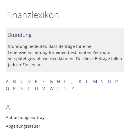
Finanzlexikon
Stundung
Stundung bedeutet, dass Beiträge für eine
Lebensversicherung für einen bestimmten Zeitraum
verspätet gezahlt werden können. Für diese Beträge fallen
jedoch Zinsen an.
A
B
C
D
E
F
G
H
I
J
K
L
M
N
O
P
Q
R
S
T
U
V
W
X
Y
Z
A
Abbuchungsauftrag
Abgeltungssteuer