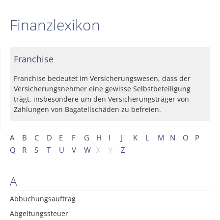
Finanzlexikon
Franchise
Franchise bedeutet im Versicherungswesen, dass der
Versicherungsnehmer eine gewisse Selbstbeteiligung
trägt, insbesondere um den Versicherungsträger von
Zahlungen von Bagatellschäden zu befreien.
A
B
C
D
E
F
G
H
I
J
K
L
M
N
O
P
Q
R
S
T
U
V
W
X
Y
Z
A
Abbuchungsauftrag
Abgeltungssteuer