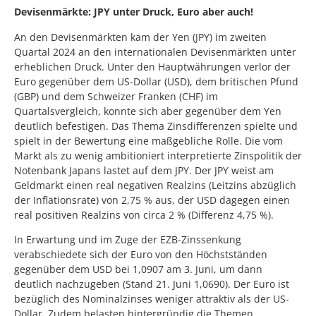
Devisenmärkte: JPY unter Druck, Euro aber auch!
An den Devisenmärkten kam der Yen (JPY) im zweiten
Quartal 2024 an den internationalen Devisenmärkten unter
erheblichen Druck. Unter den Hauptwährungen verlor der
Euro gegenüber dem US-Dollar (USD), dem britischen Pfund
(GBP) und dem Schweizer Franken (CHF) im
Quartalsvergleich, konnte sich aber gegenüber dem Yen
deutlich befestigen. Das Thema Zinsdifferenzen spielte und
spielt in der Bewertung eine maßgebliche Rolle. Die vom
Markt als zu wenig ambitioniert interpretierte Zinspolitik der
Notenbank Japans lastet auf dem JPY. Der JPY weist am
Geldmarkt einen real negativen Realzins (Leitzins abzüglich
der Inflationsrate) von 2,75 % aus, der USD dagegen einen
real positiven Realzins von circa 2 % (Differenz 4,75 %).
In Erwartung und im Zuge der EZB-Zinssenkung
verabschiedete sich der Euro von den Höchstständen
gegenüber dem USD bei 1,0907 am 3. Juni, um dann
deutlich nachzugeben (Stand 21. Juni 1,0690). Der Euro ist
bezüglich des Nominalzinses weniger attraktiv als der US-
Dollar. Zudem belasten hintergründig die Themen