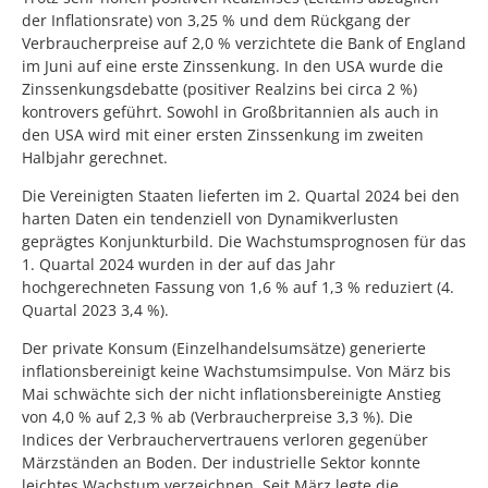
der Inflationsrate) von 3,25 % und dem Rückgang der
Verbraucherpreise auf 2,0 % verzichtete die Bank of England
im Juni auf eine erste Zinssenkung. In den USA wurde die
Zinssenkungsdebatte (positiver Realzins bei circa 2 %)
kontrovers geführt. Sowohl in Großbritannien als auch in
den USA wird mit einer ersten Zinssenkung im zweiten
Halbjahr gerechnet.
Die Vereinigten Staaten lieferten im 2. Quartal 2024 bei den
harten Daten ein tendenziell von Dynamikverlusten
geprägtes Konjunkturbild. Die Wachstumsprognosen für das
1. Quartal 2024 wurden in der auf das Jahr
hochgerechneten Fassung von 1,6 % auf 1,3 % reduziert (4.
Quartal 2023 3,4 %).
Der private Konsum (Einzelhandelsumsätze) generierte
inflationsbereinigt keine Wachstumsimpulse. Von März bis
Mai schwächte sich der nicht inflationsbereinigte Anstieg
von 4,0 % auf 2,3 % ab (Verbraucherpreise 3,3 %). Die
Indices der Verbrauchervertrauens verloren gegenüber
Märzständen an Boden. Der industrielle Sektor konnte
leichtes Wachstum verzeichnen. Seit März legte die