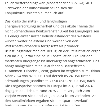
Teilen wetterbedingt war (Monatsbericht 05/2024). Aus
Sichtweise der Bundesbank hellen sich die
Konjunkturaussichten allmählich auf.
Das Risiko der mittel- und langfristigen
Energieversorgungssicherheit und das akute Thema der
nicht vorhandenen Konkurrenzfähigkeit bei Energiepreisen
als energieintensivster Industriestandort des Westens
wirkten weiter belastend und werden von den
Wirtschaftsverbänden fortgesetzt als primärer
Belastungsfaktor moniert. Bezüglich der Preisinflation ergab
sich im 2. Quartal eine neue Konstellation. Die Zeit der
markanten Rückgänge ist überwiegend abgeschlossen. Das
hängt maßgeblich mit auslaufenden Basiseffekten
zusammen. Ölpreise (Brent) gaben im Vergleich zum Ultimo
März 2024 von 87,30 USD auf derzeit 85,24 USD unter
Schwankungen (Bandbreite 77,50 USD – 91,10 USD) nach.
Die Erdgaspreise nahmen in Europa im 2. Quartal 2024
dagegen deutlich um rund 20 % zu. Im Vergleich zum
Vorjahr waren sie Stand 21. Juni 2024 kaum verändert. An
den Metallmärkten ergaben sich im Quartalsverlauf
Preisanstiege. So legte Kupfer um 8.6 % zu. Der