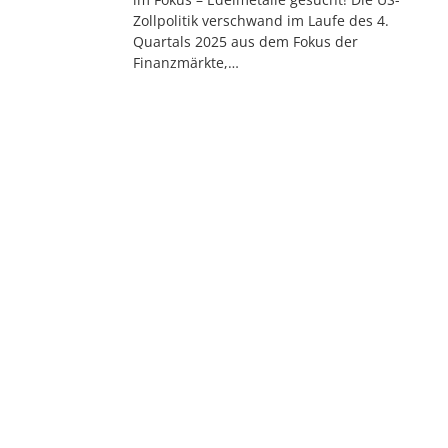
Zollpolitik verschwand im Laufe des 4.
Quartals 2025 aus dem Fokus der
Finanzmärkte,…
QBS Invest GmbH
Am Stadtgarten 1
(Maritim Residenz)
45879 Gelsenkirchen
Tel. 02 09 / 97049800
Fax 02 09 / 97049801
E-Mail: qbs@qbsinvest.de
KONTAKT