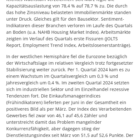
Kapazitätsauslastung von 78,4 % auf 78,7 % zu. Die durch
das hohe Zinsniveau belasteten Immobilienmärkte standen
unter Druck. Gleiches gilt für den Bausektor. Sentiment-
Indikatoren dieser Branchen verloren im Laufe des Quartals
an Boden (u.a. NAHB Housing Market Index). Arbeitsmärkte
zeigten im Verlauf des Quartals erste Fissuren (JOLTS
Report, Employment Trend Index, Arbeitslosenerstanträge).
In der westlichen Hemisphäre fiel die Eurozone bezüglich
der Wirtschaftslage im relativen Vergleich trotz fortgesetzter
Stabilisierung weiter zurück. Per 1. Quartal 2024 kam es zu
einem Wachstum im Quartalsvergleich um 0,3 % und
Jahresvergleich um 0,4 %. Im zweiten Quartal 2024 setzten
sich im industriellen Sektor und im Einzelhandel rezessive
Tendenzen fort. Die Einkaufsmanagerindices
(Frühindikatoren) lieferten per Juni in der Gesamtheit ein
positiveres Bild als per März. Der Index des Verarbeitenden
Gewerbes fiel zwar von 46,1 auf 45,6 Zähler und
unterstreicht damit das Problem mangelnder
Konkurrenzfähigkeit, aber dagegen stieg der
Dienstleistungsindex seit März von 51,5 auf 52,6 Punkte. Der