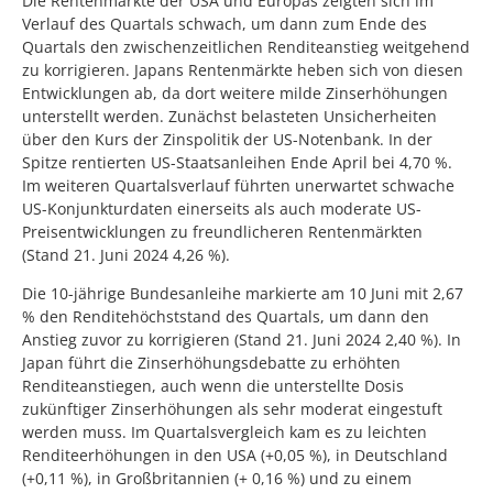
Die Rentenmärkte der USA und Europas zeigten sich im
Verlauf des Quartals schwach, um dann zum Ende des
Quartals den zwischenzeitlichen Renditeanstieg weitgehend
zu korrigieren. Japans Rentenmärkte heben sich von diesen
Entwicklungen ab, da dort weitere milde Zinserhöhungen
unterstellt werden. Zunächst belasteten Unsicherheiten
über den Kurs der Zinspolitik der US-Notenbank. In der
Spitze rentierten US-Staatsanleihen Ende April bei 4,70 %.
Im weiteren Quartalsverlauf führten unerwartet schwache
US-Konjunkturdaten einerseits als auch moderate US-
Preisentwicklungen zu freundlicheren Rentenmärkten
(Stand 21. Juni 2024 4,26 %).
Die 10-jährige Bundesanleihe markierte am 10 Juni mit 2,67
% den Renditehöchststand des Quartals, um dann den
Anstieg zuvor zu korrigieren (Stand 21. Juni 2024 2,40 %). In
Japan führt die Zinserhöhungsdebatte zu erhöhten
Renditeanstiegen, auch wenn die unterstellte Dosis
zukünftiger Zinserhöhungen als sehr moderat eingestuft
werden muss. Im Quartalsvergleich kam es zu leichten
Renditeerhöhungen in den USA (+0,05 %), in Deutschland
(+0,11 %), in Großbritannien (+ 0,16 %) und zu einem