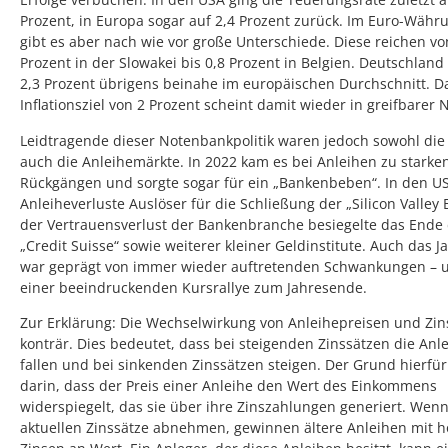
Prozent, in Europa sogar auf 2,4 Prozent zurück. Im Euro-Wäh
gibt es aber nach wie vor große Unterschiede. Diese reichen vo
Prozent in der Slowakei bis 0,8 Prozent in Belgien. Deutschland 
2,3 Prozent übrigens beinahe im europäischen Durchschnitt. D
Inflationsziel von 2 Prozent scheint damit wieder in greifbarer 
Leidtragende dieser Notenbankpolitik waren jedoch sowohl die 
auch die Anleihemärkte. In 2022 kam es bei Anleihen zu starke
Rückgängen und sorgte sogar für ein „Bankenbeben“. In den U
Anleiheverluste Auslöser für die Schließung der „Silicon Valley
der Vertrauensverlust der Bankenbranche besiegelte das Ende
„Credit Suisse“ sowie weiterer kleiner Geldinstitute. Auch das J
war geprägt von immer wieder auftretenden Schwankungen – 
einer beeindruckenden Kursrallye zum Jahresende.
Zur Erklärung: Die Wechselwirkung von Anleihepreisen und Zins
konträr. Dies bedeutet, dass bei steigenden Zinssätzen die Anl
fallen und bei sinkenden Zinssätzen steigen. Der Grund hierfür 
darin, dass der Preis einer Anleihe den Wert des Einkommens
widerspiegelt, das sie über ihre Zinszahlungen generiert. Wenn
aktuellen Zinssätze abnehmen, gewinnen ältere Anleihen mit 