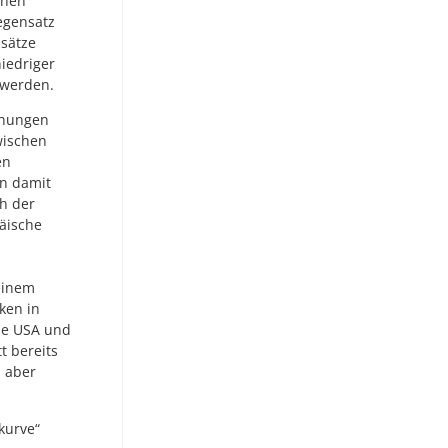
inen
egensatz
ssätze
iedriger
 werden.
öhungen
wischen
en
en damit
ch der
päische
einem
ken in
ie USA und
t bereits
h aber
kurve“