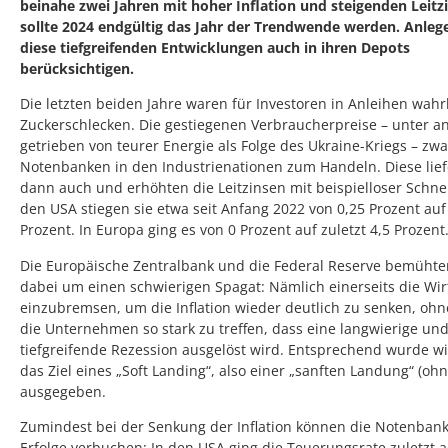
beinahe zwei Jahren mit hoher Inflation und steigenden Leitz
sollte 2024 endgültig das Jahr der Trendwende werden. Anlege
diese tiefgreifenden Entwicklungen auch in ihren Depots
berücksichtigen.
Die letzten beiden Jahre waren für Investoren in Anleihen wahrl
Zuckerschlecken. Die gestiegenen Verbraucherpreise – unter 
getrieben von teurer Energie als Folge des Ukraine-Kriegs – zw
Notenbanken in den Industrienationen zum Handeln. Diese lief
dann auch und erhöhten die Leitzinsen mit beispielloser Schnell
den USA stiegen sie etwa seit Anfang 2022 von 0,25 Prozent auf
Prozent. In Europa ging es von 0 Prozent auf zuletzt 4,5 Prozent
Die Europäische Zentralbank und die Federal Reserve bemühte
dabei um einen schwierigen Spagat: Nämlich einerseits die Wir
einzubremsen, um die Inflation wieder deutlich zu senken, ohn
die Unternehmen so stark zu treffen, dass eine langwierige un
tiefgreifende Rezession ausgelöst wird. Entsprechend wurde w
das Ziel eines „Soft Landing“, also einer „sanften Landung“ (ohn
ausgegeben.
Zumindest bei der Senkung der Inflation können die Notenbank
Erfolge verbuchen: In den USA ging die Teuerungsrate zuletzt a