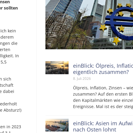
insen
r sollten
ich kein
anderem
angen die
erten
igkeit. In
 5,5
einBlick: Ölpreis, Inflat
.
eigentlich zusammen?
n sich
8. Juli 2026
tschaft
Ölpreis, Inflation, Zinsen – wi
e dabei
zusammen? Auf den ersten Bli
d
den Kapitalmärkten wie einz
iederholt
Ereignisse. Mal ist es der ste
e Absturz!)
einBlick: Asien im Aufw
en in 2023
nach Osten lohnt
uf 3,1