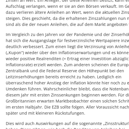
Zinsen an Wert. Ein Anleger, der diese Anleihen besitzt, kann e
Aufschlag verlangen, wenn er sie an den Börsen verkauft. Im G
dazu verlieren ältere Anleihen an Wert, wenn die aktuellen Zin
steigen. Dies geschieht, da die erhaltenen Zinszahlungen nun n
sind als die der neuen Anleihen, die auf dem Markt angeboten
Im Vergleich zu den Jahren vor der Pandemie und der Zinserh
hat sich die Ausgangslage für festverzinsliche Wertpapiere inz
deutlich verbessert. Zum einen liegt die Verzinsung von Anleih
(„Kupon“) wieder über den Inflationserwartungen und es könn
wieder positive Realrenditen (= Ertrag einer Investition abzügli
Inflationsrate) erzielt werden. Zum anderen scheinen die Euro
Zentralbank und die Federal Reserve den Höhepunkt bei den
Leitzinserhöhungen bereits erreicht zu haben. Lediglich ein
überraschend hoher Anstieg der Inflation könnte hier noch zu 
Umdenken führen. Wahrscheinlicher bleibt, dass die Notenban
diesem Jahr mit ersten Zinssenkungen beginnen werden. Für d
Großbritannien erwarten Marktbeobachter einen solchen Schrit
im ersten Halbjahr. Die EZB sollte folgen. Aller Voraussicht nac
später und mit kleineren Rückstufungen.
Dies wird auch Auswirkungen auf die sogenannte „Zinsstruktur