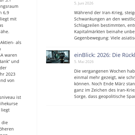
5. Juni 2026
rungsraum
Während der Iran-Krieg, steig
n 6,9
Schwankungen an den westlic
liegt mit
Schlagzeilen bestimmten, ent
as
Kapitalmärkten beinahe unbe
Nähe.
Gegenbewegung: Viele asiatis
Aktien- als
n
einBlick: 2026: Die Rüc
SA waren
 Bank“ und
5. Mai 2026
 der
Die vergangenen Wochen hab
ahr 2023
einmal mehr gezeigt, wie sch
und von
können. Noch Ende März stan
ganz im Zeichen des Iran-Krie
Sorge, dass geopolitische S
niveau ist
eihekurse
liegt
 die
höheren