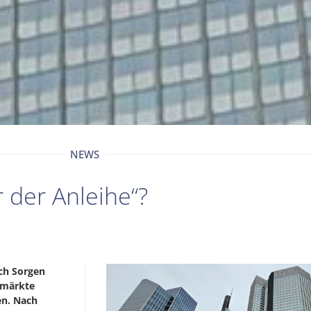
NEWS
r der Anleihe“?
ch Sorgen
hemärkte
en. Nach