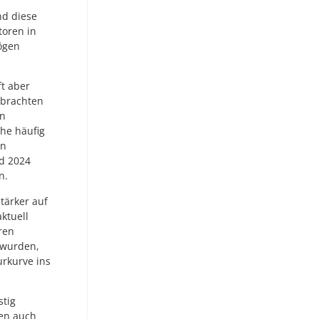
nd diese
toren in
ögen
ft aber
 brachten
en
he häufig
en
nd 2024
n.
tärker auf
ktuell
ren
t wurden,
rkurve ins
stig
sen auch