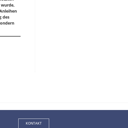
t wurde,
 Anleihen
g des
 sondern
KONTAKT