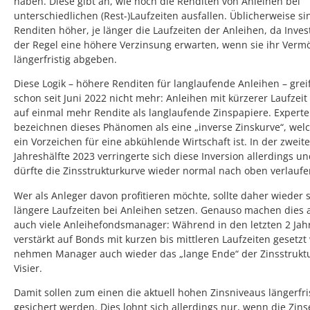
haben. Diese gibt an, wie hoch die Renditen von Anleihen bei
unterschiedlichen (Rest-)Laufzeiten ausfallen. Üblicherweise si
Renditen höher, je länger die Laufzeiten der Anleihen, da Inves
der Regel eine höhere Verzinsung erwarten, wenn sie ihr Verm
längerfristig abgeben.
Diese Logik – höhere Renditen für langlaufende Anleihen – grei
schon seit Juni 2022 nicht mehr: Anleihen mit kürzerer Laufzeit
auf einmal mehr Rendite als langlaufende Zinspapiere. Expert
bezeichnen dieses Phänomen als eine „inverse Zinskurve“, welc
ein Vorzeichen für eine abkühlende Wirtschaft ist. In der zweit
Jahreshälfte 2023 verringerte sich diese Inversion allerdings u
dürfte die Zinsstrukturkurve wieder normal nach oben verlaufe
Wer als Anleger davon profitieren möchte, sollte daher wieder s
längere Laufzeiten bei Anleihen setzen. Genauso machen dies a
auch viele Anleihefondsmanager: Während in den letzten 2 Jah
verstärkt auf Bonds mit kurzen bis mittleren Laufzeiten gesetz
nehmen Manager auch wieder das „lange Ende“ der Zinsstruktu
Visier.
Damit sollen zum einen die aktuell hohen Zinsniveaus längerfri
gesichert werden. Dies lohnt sich allerdings nur, wenn die Zin