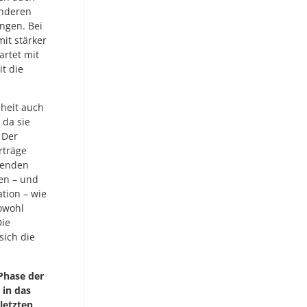
anderen
ngen. Bei
mit stärker
artet mit
t die
heit auch
 da sie
 Der
rträge
llenden
en – und
ation – wie
owohl
Die
sich die
 Phase der
 in das
letzten