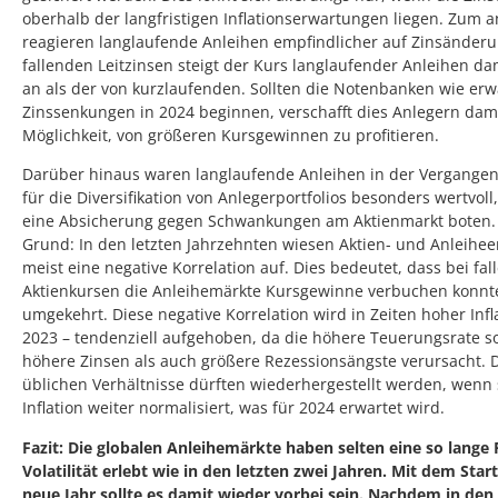
oberhalb der langfristigen Inflationserwartungen liegen. Zum 
reagieren langlaufende Anleihen empfindlicher auf Zinsänderu
fallenden Leitzinsen steigt der Kurs langlaufender Anleihen da
an als der von kurzlaufenden. Sollten die Notenbanken wie erw
Zinssenkungen in 2024 beginnen, verschafft dies Anlegern dami
Möglichkeit, von größeren Kursgewinnen zu profitieren.
Darüber hinaus waren langlaufende Anleihen in der Vergangen
für die Diversifikation von Anlegerportfolios besonders wertvoll,
eine Absicherung gegen Schwankungen am Aktienmarkt boten.
Grund: In den letzten Jahrzehnten wiesen Aktien- und Anleihee
meist eine negative Korrelation auf. Dies bedeutet, dass bei fa
Aktienkursen die Anleihemärkte Kursgewinne verbuchen konnt
umgekehrt. Diese negative Korrelation wird in Zeiten hoher Infl
2023 – tendenziell aufgehoben, da die höhere Teuerungsrate s
höhere Zinsen als auch größere Rezessionsängste verursacht. 
üblichen Verhältnisse dürften wiederhergestellt werden, wenn 
Inflation weiter normalisiert, was für 2024 erwartet wird.
Fazit: Die globalen Anleihemärkte haben selten eine so lange
Volatilität erlebt wie in den letzten zwei Jahren. Mit dem Start
neue Jahr sollte es damit wieder vorbei sein. Nachdem in den 