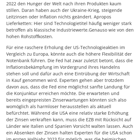
2022 den Hunger der Welt nach ihren Produkten kaum
stillen. Daran haben auch der Ukraine-Krieg, steigende
Leitzinsen oder Inflation nichts geändert. Apropos
Lieferketten: Hier sind Technologietitel häufig weniger stark
betroffen als klassische Industriewerte.Genauso wie von den
hohen Rohstoffkosten.
Für eine raschere Erholung der US-Technologieaktien im
Vergleich zu Europa, könnte auch die höhere Flexibilität der
Notenbank führen. Die Fed hat zwar zuletzt betont, dass die
Inflationsbekämpfung im Vordergrund ihres Handelns
stehen soll und dafür auch eine Eintrübung der Wirtschaft
in Kauf genommen wird. Experten gehen aber trotzdem
davon aus, dass die Fed eine möglichst sanfte Landung für
die Konjunktur erreichen möchte. Die erwarteten und
bereits eingepreisten Zinserwartungen könnten sich also
womöglich als harmloser herausstellen als aktuell
befürchtet. Während die USA eine relativ starke Erhöhung
der Zinsen verkraften kann, muss die EZB mit Rücksicht auf
Länder wie Italien und Spanien Vorsicht walten lassen. Auch
ein Absenken der Zinsen halten Experten für die USA schon
im ersten Halbjahr 2023 für möglich, was die heimischen