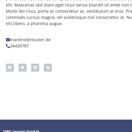
elit. Maecenas sed diam eget risus varius blandit sit amet non
Morbi leo risus, porta ac consectetur ac, vestibulum at eros. Pr
commodo cursus magna, vel scelerisque nisl consectetur et. Nul
elit libero, a pharetra augue.
marlene@muster.de
34430787
QBS Invest GmbH