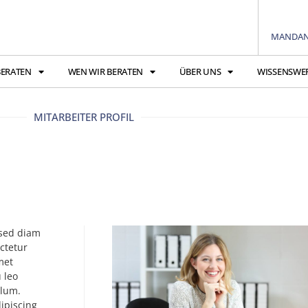
MANDAN
BERATEN
WEN WIR BERATEN
ÜBER UNS
WISSENSWE
MITARBEITER PROFIL
 sed diam
ctetur
met
 leo
ulum.
ipiscing